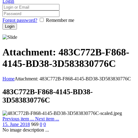
Login
Forgot password?
Remember me
Attachment: 483C772B-F868-
4145-BD38-3D583830776C
Home
Attachment: 483C772B-F868-4145-BD38-3D583830776C
483C772B-F868-4145-BD38-
3D583830776C
Previous item
...
Next item
...
15. June 2018
969
0
0
No image description ...