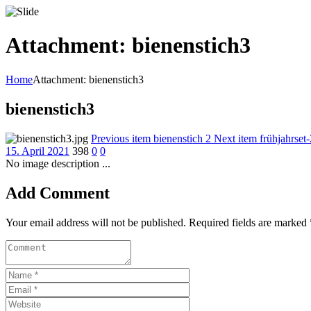
Attachment: bienenstich3
Home
Attachment: bienenstich3
bienenstich3
Previous item
bienenstich 2
Next item
frühjahrset
15. April 2021
398
0
0
No image description ...
Add Comment
Your email address will not be published. Required fields are marked 