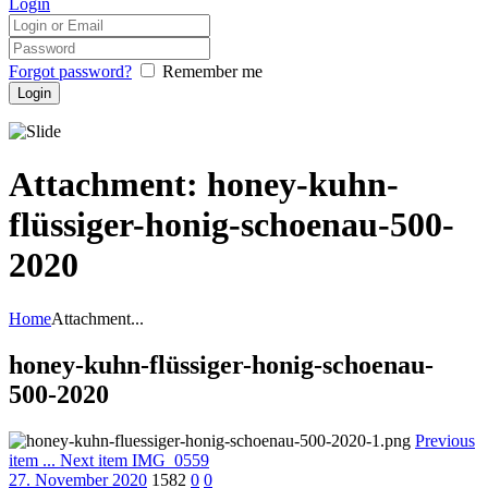
Login
Forgot password?
Remember me
Attachment: honey-kuhn-
flüssiger-honig-schoenau-500-
2020
Home
Attachment...
honey-kuhn-flüssiger-honig-schoenau-
500-2020
Previous
item
...
Next item
IMG_0559
27. November 2020
1582
0
0