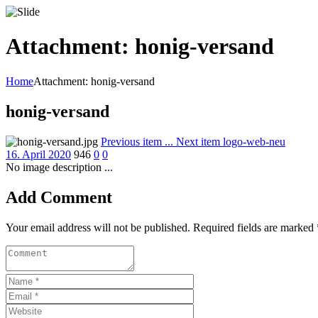
Attachment: honig-versand
Home
Attachment: honig-versand
honig-versand
Previous item
...
Next item
logo-web-neu
16. April 2020
946
0
0
No image description ...
Add Comment
Your email address will not be published. Required fields are marked 