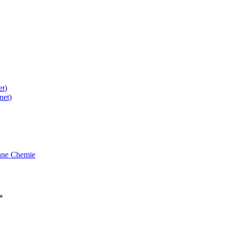
et)
net)
hne Chemie
*